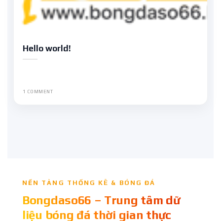
Hello world!
1 COMMENT
NỀN TẢNG THỐNG KÊ & BÓNG ĐÁ
Bongdaso66 – Trung tâm dữ
liệu bóng đá thời gian thực