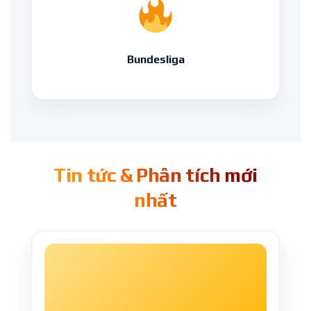
Bundesliga
Tin tức & Phân tích mới
nhất