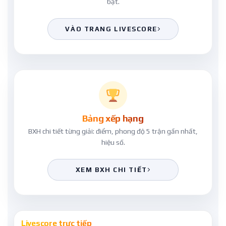
bật.
VÀO TRANG LIVESCORE
Bảng xếp hạng
BXH chi tiết từng giải: điểm, phong độ 5 trận gần nhất,
hiệu số.
XEM BXH CHI TIẾT
Livescore trực tiếp