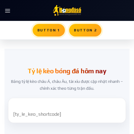
Skip
to
content
BUTTON 1
BUTTON 2
Tỷ lệ kèo bóng đá hôm nay
Bảng tỷ lệ kèo châu Á, châu Âu, tài xỉu được cập nhật nhanh –
chính xác theo từng trận đấu.
[ty_le_keo_shortcode]