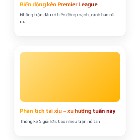
Biến động kèo Premier League
Những trận đấu có biến động mạnh, cảnh báo rủi
ro.
Phân tích tài xỉu – xu hướng tuần này
Thống kê 5 giải lớn: bao nhiêu trận nổ tài?