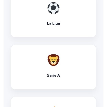
La Liga
Serie A