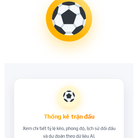
Thống kê trận đấu
Xem chi tiết tỷ lệ kèo, phong độ, lịch sử đối đầu
và dự đoán theo dữ liệu AI.